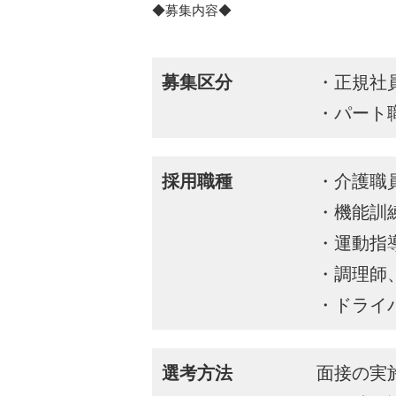
◆募集内容◆
募集区分
・正規社
・パート
採用職種
・介護職
・機能訓練
・運動指
・調理師
・ドライ
選考方法
面接の実