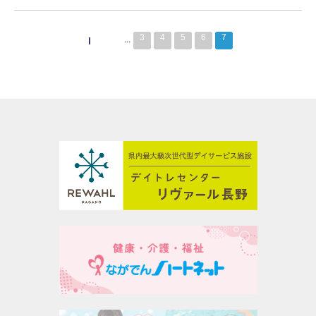
3
4
5
6
7
...